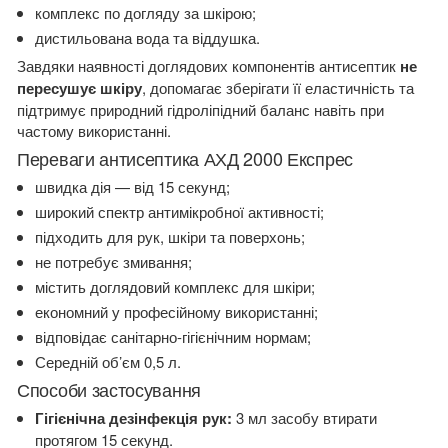
комплекс по догляду за шкірою;
дистильована вода та віддушка.
Завдяки наявності доглядових компонентів антисептик
не
пересушує шкіру
, допомагає зберігати її еластичність та
підтримує природний гідроліпідний баланс навіть при
частому використанні.
Переваги антисептика АХД 2000 Експрес
швидка дія — від 15 секунд;
широкий спектр антимікробної активності;
підходить для рук, шкіри та поверхонь;
не потребує змивання;
містить доглядовий комплекс для шкіри;
економний у професійному використанні;
відповідає санітарно-гігієнічним нормам;
Середній об’єм 0,5 л.
Способи застосування
Гігієнічна дезінфекція рук:
3 мл засобу втирати
протягом 15 секунд.