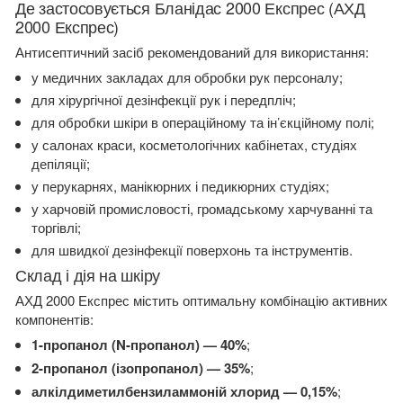
Де застосовується Бланідас 2000 Експрес (АХД
2000 Експрес)
Антисептичний засіб рекомендований для використання:
у медичних закладах для обробки рук персоналу;
для хірургічної дезінфекції рук і передпліч;
для обробки шкіри в операційному та ін’єкційному полі;
у салонах краси, косметологічних кабінетах, студіях
депіляції;
у перукарнях, манікюрних і педикюрних студіях;
у харчовій промисловості, громадському харчуванні та
торгівлі;
для швидкої дезінфекції поверхонь та інструментів.
Склад і дія на шкіру
АХД 2000 Експрес містить оптимальну комбінацію активних
компонентів:
1-пропанол (N-пропанол) — 40%
;
2-пропанол (ізопропанол) — 35%
;
алкілдиметилбензиламмоній хлорид — 0,15%
;