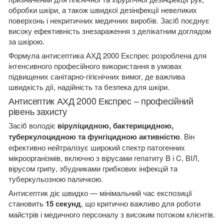
обробки шкіри, а також швидкої дезінфекції невеликих
поверхонь і некритичних медичних виробів. Засіб поєднує
високу ефективність знезараження з делікатним доглядом
за шкірою.
Формула антисептика АХД 2000 Експрес розроблена для
інтенсивного професійного використання в умовах
підвищених санітарно-гігієнічних вимог, де важлива
швидкість дії, надійність та безпека для шкіри.
Антисептик АХД 2000 Експрес – професійний
рівень захисту
Засіб володіє
віруліцидною, бактерицидною,
туберкулоцидною та фунгіцидною активністю
. Він
ефективно нейтралізує широкий спектр патогенних
мікроорганізмів, включно з вірусами гепатиту B і C, ВІЛ,
вірусом грипу, збудниками грибкових інфекцій та
туберкульозною паличкою.
Антисептик діє швидко — мінімальний час експозиції
становить
15 секунд
, що критично важливо для роботи
майстрів і медичного персоналу з високим потоком клієнтів.