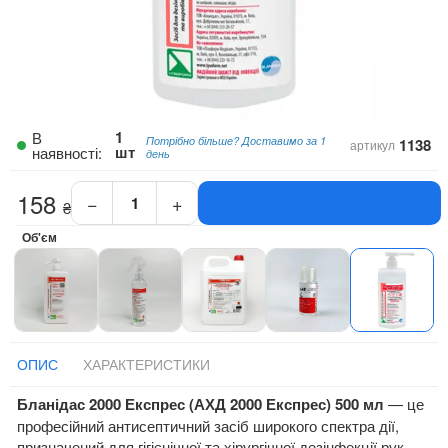
1
В
Потрібно більше? Доставимо за 1
1138
артикул
шт
наявності:
день
158
−
+
КУПИТИ
₴
Дезінфікуючий
засіб
Об'єм
Бланідас
(АХД)
2000
Експрес
500
мл
ОПИС
ХАРАКТЕРИСТИКИ
кількість
Бланідас 2000 Експрес (АХД 2000 Експрес) 500 мл
— це
професійний антисептичний засіб широкого спектра дії,
призначений для гігієнічної та хірургічної дезінфекції рук,