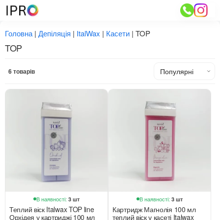
Перейти
до
вмісту
Головна
|
Депіляція
|
ItalWax
|
Касети
|
TOP
TOP
6 товарів
В наявності:
В наявності:
3 шт
3 шт
Теплий віск Italwax TOP line
Картридж Магнолія 100 мл
Орхідея у картриджі 100 мл
теплий віск у касеті Italwax