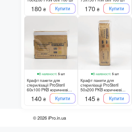
180
170
Купити
Купити
₴
₴
В наявності:
В наявності:
5 шт
5 шт
Крафт пакети для
Крафт пакети для
стерилізації ProSteril
стерилізації ProSteril
60х100 PKB коричневі
50х200 PKB коричневі
100 шт
100 шт
140
145
Купити
Купити
₴
₴
© 2026 iPro.in.ua