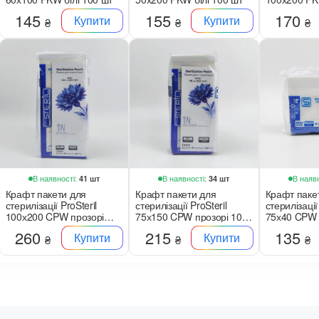
100 шт
145
155
170
Купити
Купити
₴
₴
₴
В наявності:
В наявності:
В наявн
41 шт
34 шт
Крафт пакети для
Крафт пакети для
Крафт паке
стерилізації ProSteril
стерилізації ProSteril
стерилізації
100х200 CPW прозорі
75х150 CPW прозорі 100
75х40 CPW 
100 шт
шт
шт
260
215
135
Купити
Купити
₴
₴
₴