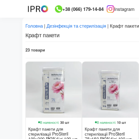
Перейти
+38 (066) 179-14-84
Instagram
до
вмісту
Головна
|
Дезінфекція та стерилізація
|
Крафт пакети
Крафт пакети
23 товари
В наявності:
В наявності:
30 шт
10 шт
Крафт пакети для
Крафт пакети для
стерилізації ProSteril
стерилізації ProSteril
100х200 PKW білі 100 шт
75х150 PKW білі 100 шт