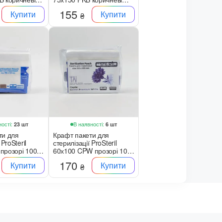
100 шт
155
Купити
Купити
₴
ості:
В наявності:
23 шт
6 шт
ти для
Крафт пакети для
 ProSteril
стерилізації ProSteril
прозорі 100
60х100 CPW прозорі 100
шт
170
Купити
Купити
₴