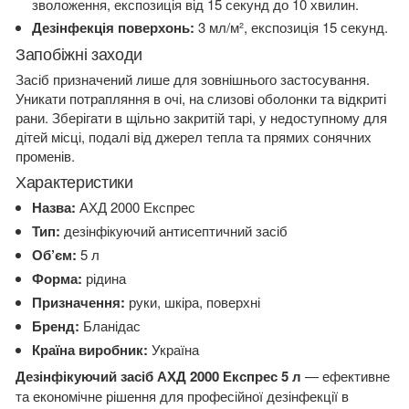
зволоження, експозиція від 15 секунд до 10 хвилин.
Дезінфекція поверхонь:
3 мл/м², експозиція 15 секунд.
Запобіжні заходи
Засіб призначений лише для зовнішнього застосування.
Уникати потрапляння в очі, на слизові оболонки та відкриті
рани. Зберігати в щільно закритій тарі, у недоступному для
дітей місці, подалі від джерел тепла та прямих сонячних
променів.
Характеристики
Назва:
АХД 2000 Експрес
Тип:
дезінфікуючий антисептичний засіб
Об’єм:
5 л
Форма:
рідина
Призначення:
руки, шкіра, поверхні
Бренд:
Бланідас
Країна виробник:
Україна
Дезінфікуючий засіб АХД 2000 Експрес 5 л
— ефективне
та економічне рішення для професійної дезінфекції в