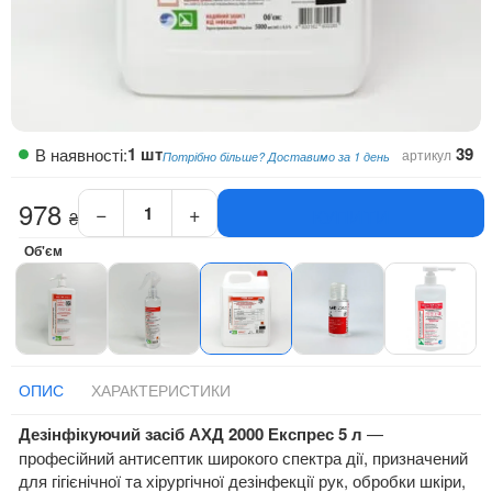
1 шт
39
В наявності:
артикул
Потрібно більше? Доставимо за 1 день
978
−
+
КУПИТИ
₴
Дезінфікуючий
засіб
Об'єм
Бланідас
(АХД)
2000
Експрес
5
л
ОПИС
ХАРАКТЕРИСТИКИ
кількість
Дезінфікуючий засіб АХД 2000 Експрес 5 л
—
професійний антисептик широкого спектра дії, призначений
для гігієнічної та хірургічної дезінфекції рук, обробки шкіри,