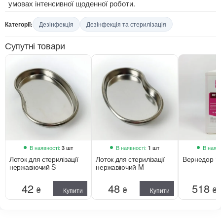
умовах інтенсивної щоденної роботи.
Категорії:
Дезінфекція
Дезінфекція та стерилізація
Супутні товари
В наявності:
В наявності:
В наявн
3 шт
1 шт
Лоток для стерилізації
Лоток для стерилізації
Вернедор 1
нержавіючий S
нержавіючий M
42
48
518
₴
₴
₴
Купити
Купити