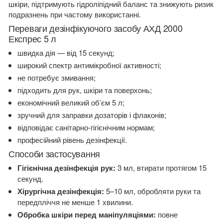
шкіри, підтримують гідроліпідний баланс та знижують ризик
подразнень при частому використанні.
Переваги дезінфікуючого засобу АХД 2000
Експрес 5 л
швидка дія — від 15 секунд;
широкий спектр антимікробної активності;
не потребує змивання;
підходить для рук, шкіри та поверхонь;
економічний великий об’єм 5 л;
зручний для заправки дозаторів і флаконів;
відповідає санітарно-гігієнічним нормам;
професійний рівень дезінфекції.
Способи застосування
Гігієнічна дезінфекція рук:
3 мл, втирати протягом 15
секунд.
Хірургічна дезінфекція:
5–10 мл, обробляти руки та
передпліччя не менше 1 хвилини.
Обробка шкіри перед маніпуляціями:
повне