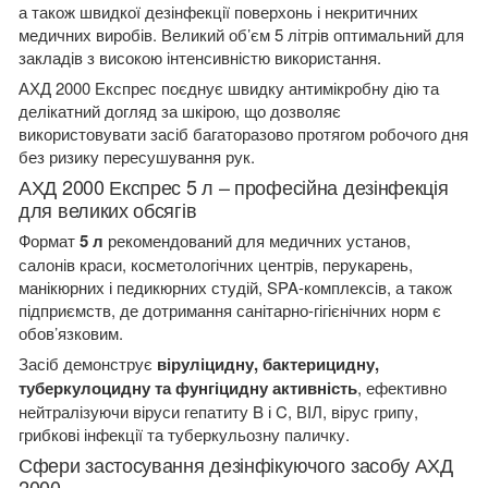
а також швидкої дезінфекції поверхонь і некритичних
медичних виробів. Великий об’єм 5 літрів оптимальний для
закладів з високою інтенсивністю використання.
АХД 2000 Експрес поєднує швидку антимікробну дію та
делікатний догляд за шкірою, що дозволяє
використовувати засіб багаторазово протягом робочого дня
без ризику пересушування рук.
АХД 2000 Експрес 5 л – професійна дезінфекція
для великих обсягів
Формат
5 л
рекомендований для медичних установ,
салонів краси, косметологічних центрів, перукарень,
манікюрних і педикюрних студій, SPA-комплексів, а також
підприємств, де дотримання санітарно-гігієнічних норм є
обов’язковим.
Засіб демонструє
віруліцидну, бактерицидну,
туберкулоцидну та фунгіцидну активність
, ефективно
нейтралізуючи віруси гепатиту B і C, ВІЛ, вірус грипу,
грибкові інфекції та туберкульозну паличку.
Сфери застосування дезінфікуючого засобу АХД
2000