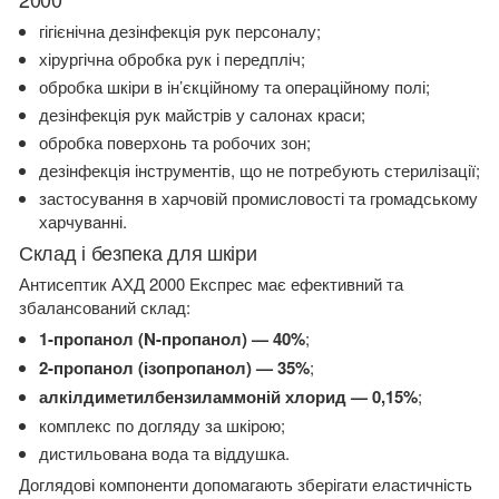
гігієнічна дезінфекція рук персоналу;
хірургічна обробка рук і передпліч;
обробка шкіри в ін’єкційному та операційному полі;
дезінфекція рук майстрів у салонах краси;
обробка поверхонь та робочих зон;
дезінфекція інструментів, що не потребують стерилізації;
застосування в харчовій промисловості та громадському
харчуванні.
Склад і безпека для шкіри
Антисептик АХД 2000 Експрес має ефективний та
збалансований склад:
1-пропанол (N-пропанол) — 40%
;
2-пропанол (ізопропанол) — 35%
;
алкілдиметилбензиламмоній хлорид — 0,15%
;
комплекс по догляду за шкірою;
дистильована вода та віддушка.
Доглядові компоненти допомагають зберігати еластичність