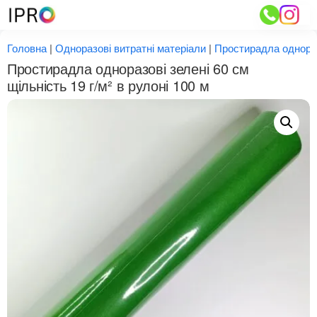
Перейти
до
вмісту
Головна
|
Одноразові витратні матеріали
|
Простирадла однора
Простирадла одноразові зелені 60 см
щільність 19 г/м² в рулоні 100 м