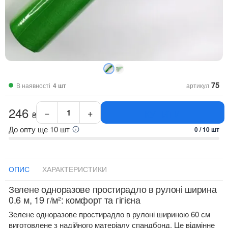
75
В наявності
4 шт
артикул
246
−
+
КУПИТИ
₴
Простирадла
одноразові
До опту ще 10 шт
0 / 10 шт
зелені
60
см
ОПИС
ХАРАКТЕРИСТИКИ
щільність
19
Зелене одноразове простирадло в рулоні ширина
г/
0.6 м, 19 г/м²: комфорт та гігієна
м²
в
Зелене одноразове простирадло в рулоні шириною 60 см
рулоні
виготовлене з надійного матеріалу спандбонд. Це відмінне