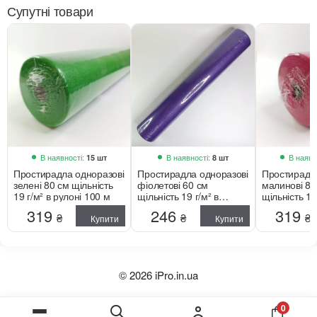
Супутні товари
В наявності:
В наявності:
В наявн
15 шт
8 шт
Простирадла одноразові
Простирадла одноразові
Простирадл
зелені 80 см щільність
фіолетові 60 см
малинові 80
19 г/м² в рулоні 100 м
щільність 19 г/м² в
щільність 19
рулоні 100 м
рулоні 100 
319
246
319
₴
₴
₴
Купити
Купити
© 2026 iPro.in.ua
0