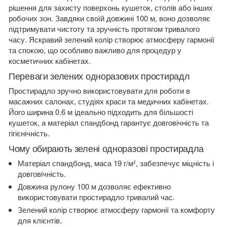
100
рішення для захисту поверхонь кушеток, столів або інших
м
робочих зон. Завдяки своїй довжині 100 м, воно дозволяє
кількість
підтримувати чистоту та зручність протягом тривалого
часу. Яскравий зелений колір створює атмосферу гармонії
та спокою, що особливо важливо для процедур у
косметичних кабінетах.
Переваги зелених одноразових простирадл
Простирадло зручно використовувати для роботи в
масажних салонах, студіях краси та медичних кабінетах.
Його ширина 0.6 м ідеально підходить для більшості
кушеток, а матеріал спандбонд гарантує довговічність та
гігієнічність.
Чому обирають зелені одноразові простирадла
Матеріал спандбонд, маса 19 г/м², забезпечує міцність і
довговічність.
Довжина рулону 100 м дозволяє ефективно
використовувати простирадло тривалий час.
Зелений колір створює атмосферу гармонії та комфорту
для клієнтів.