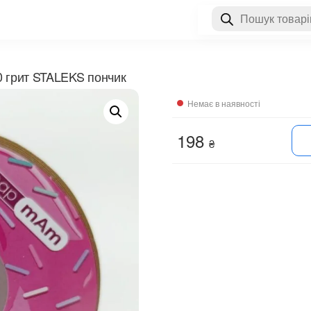
Пошук
товарів
0 грит STALEKS пончик
Немає в наявності
198
₴