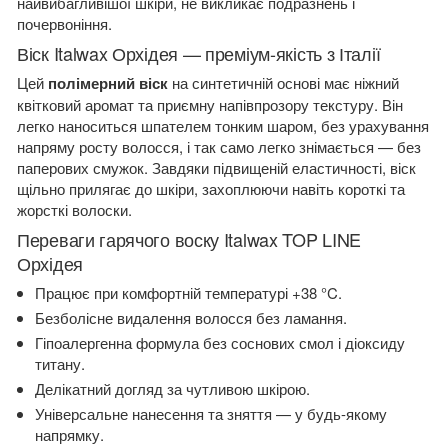
найвибагливішої шкіри, не викликає подразнень і
почервоніння.
Віск Italwax Орхідея — преміум-якість з Італії
Цей
полімерний віск
на синтетичній основі має ніжний
квітковий аромат та приємну напівпрозору текстуру. Він
легко наноситься шпателем тонким шаром, без урахування
напряму росту волосся, і так само легко знімається — без
паперових смужок. Завдяки підвищеній еластичності, віск
щільно прилягає до шкіри, захоплюючи навіть короткі та
жорсткі волоски.
Переваги гарячого воску Italwax TOP LINE
Орхідея
Працює при комфортній температурі +38 °C.
Безболісне видалення волосся без ламання.
Гіпоалергенна формула без соснових смол і діоксиду
титану.
Делікатний догляд за чутливою шкірою.
Універсальне нанесення та зняття — у будь-якому
напрямку.