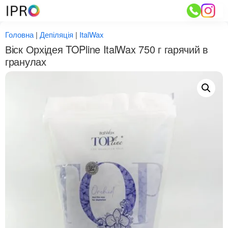
Перейти
до
вмісту
Головна
|
Депіляція
|
ItalWax
Віск Орхідея TOPline ItalWax 750 г гарячий в
гранулах