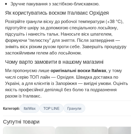
Зручне пакування з застібкою-блискавкою.
Як користуватись воском Італвакс Орхідея
Розігрійте гранули віску до робочої температури (+38 °C),
підготуйте шкіру за допомогою спеціального лосьйону,
підсушіть і нанесіть тальк. Наносьте віск шпателем,
формуючи “пелюстку” для зняття. Після затвердіння —
зніміть віск різким рухом проти себе. Завершіть процедуру
заспокійливим гелем або лосьйоном.
Чому варто замовити в нашому магазині
Ми пропонуємо лише
оригінальні воски Italwax
, у тому
числі серію ТОП лайн — Орхідея. Швидка доставка по
Україні, а для клієнтів із Запоріжжя — вигідні умови. Оцініть
якість професійної депіляції без болю та подразнення
разом із Італвакс.
Категорії:
ItalWax
TOP LINE
Гранули
Супутні товари