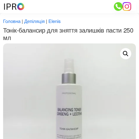
Перейти
до
вмісту
Головна
|
Депіляція
|
Elenis
Тонік-балансир для зняття залишків пасти 250
мл