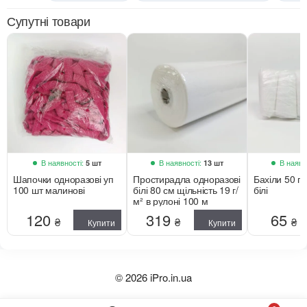
Супутні товари
В наявності:
В наявності:
В наявн
5 шт
13 шт
Шапочки одноразові уп
Простирадла одноразові
Бахіли 50 п
100 шт малинові
білі 80 см щільність 19 г/
білі
м² в рулоні 100 м
120
319
65
₴
₴
₴
Купити
Купити
© 2026 iPro.in.ua