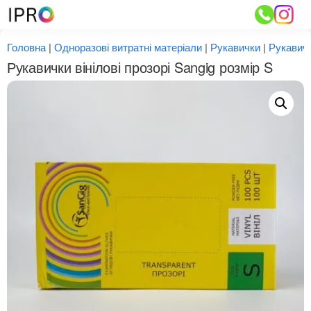
Перейти
до
вмісту
Головна
|
Одноразові витратні матеріали
|
Рукавички
|
Рукавичк
Рукавички вінілові прозорі Sangig розмір S