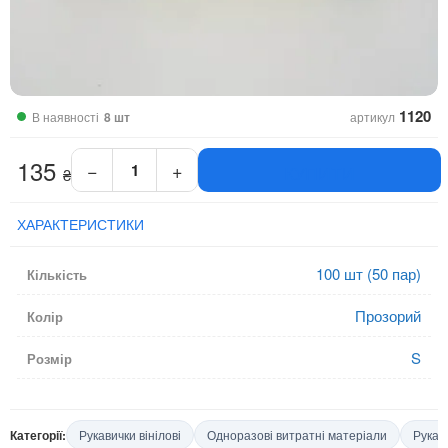
1120
В наявності
8 шт
артикул
135
−
+
КУПИТИ
₴
Рукавички
вінілові
прозорі
ХАРАКТЕРИСТИКИ
Sangig
розмір
100 шт (50 пар)
Кількість
S
кількість
Прозорий
Колір
S
Розмір
Категорії:
Рукавички вінілові
Одноразові витратні матеріали
Рукав