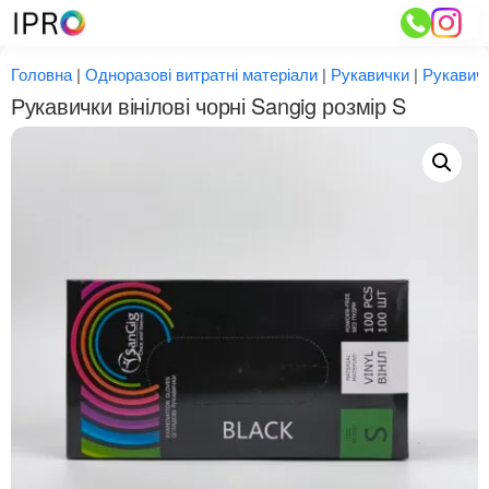
Перейти
до
вмісту
Головна
|
Одноразові витратні матеріали
|
Рукавички
|
Рукавичк
Рукавички вінілові чорні Sangig розмір S