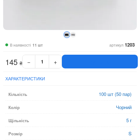
1203
В наявності
11 шт
артикул
145
−
+
КУПИТИ
₴
Рукавички
вінілові
чорні
ХАРАКТЕРИСТИКИ
Sangig
розмір
100 шт (50 пар)
Кількість
S
кількість
Чорний
Колір
5 г
Щільність
S
Розмір