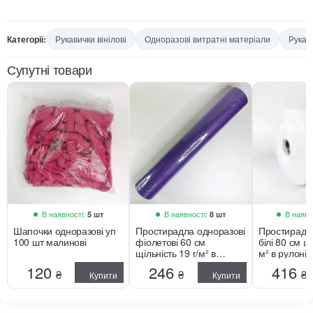
Категорії:
Рукавички вінілові
Одноразові витратні матеріали
Рукав
Супутні товари
В наявності:
В наявності:
В наявн
5 шт
8 шт
Шапочки одноразові уп
Простирадла одноразові
Простирадл
100 шт малинові
фіолетові 60 см
білі 80 см щі
щільність 19 г/м² в
м² в рулоні 
рулоні 100 м
120
246
416
₴
₴
₴
Купити
Купити