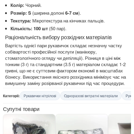
Колір:
Чорний.
Розмір:
S
(ширина долоні
6-7 см
).
Текстура:
Мікротекстура на кінчиках пальців.
Кількість:
100 шт
(50 пар).
Раціональність вибору розхідних матеріалів
Вартість однієї пари рукавичок складає незначну частку
собівартості професійної послуги (манікюру,
стоматологічного огляду чи депіляції). Різниця в ціні між
тонким (3 г) та стандартним (3.5 г) матеріалом складає 1-2
гривні, що не є суттєвим фактором економії в масштабах
бізнесу. Використання якісного розхідника мінімізує час на
вимушену заміну розірваної рукавички під час процедури.
Категорії:
Рукавички нітрілові
Одноразові витратні матеріали
Рука
Супутні товари