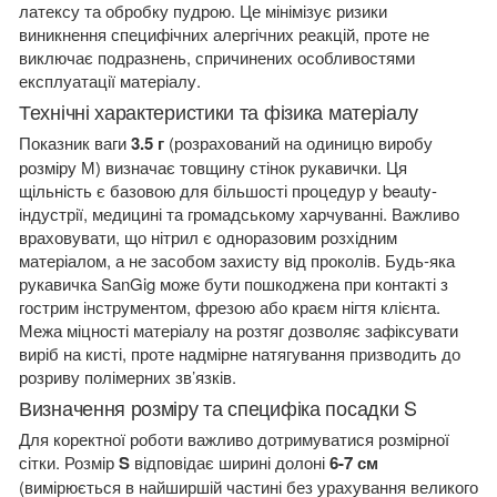
латексу та обробку пудрою. Це мінімізує ризики
виникнення специфічних алергічних реакцій, проте не
виключає подразнень, спричинених особливостями
експлуатації матеріалу.
Технічні характеристики та фізика матеріалу
Показник ваги
3.5 г
(розрахований на одиницю виробу
розміру М) визначає товщину стінок рукавички. Ця
щільність є базовою для більшості процедур у beauty-
індустрії, медицині та громадському харчуванні. Важливо
враховувати, що нітрил є одноразовим розхідним
матеріалом, а не засобом захисту від проколів. Будь-яка
рукавичка SanGig може бути пошкоджена при контакті з
гострим інструментом, фрезою або краєм нігтя клієнта.
Межа міцності матеріалу на розтяг дозволяє зафіксувати
виріб на кисті, проте надмірне натягування призводить до
розриву полімерних зв’язків.
Визначення розміру та специфіка посадки S
Для коректної роботи важливо дотримуватися розмірної
сітки. Розмір
S
відповідає ширині долоні
6-7 см
(вимірюється в найширшій частині без урахування великого