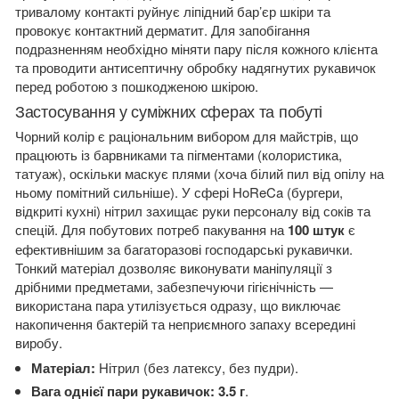
тривалому контакті руйнує ліпідний бар’єр шкіри та
провокує контактний дерматит. Для запобігання
подразненням необхідно міняти пару після кожного клієнта
та проводити антисептичну обробку надягнутих рукавичок
перед роботою з пошкодженою шкірою.
Застосування у суміжних сферах та побуті
Чорний колір є раціональним вибором для майстрів, що
працюють із барвниками та пігментами (колористика,
татуаж), оскільки маскує плями (хоча білий пил від опілу на
ньому помітний сильніше). У сфері HoReCa (бургери,
відкриті кухні) нітрил захищає руки персоналу від соків та
спецій. Для побутових потреб пакування на
100 штук
є
ефективнішим за багаторазові господарські рукавички.
Тонкий матеріал дозволяє виконувати маніпуляції з
дрібними предметами, забезпечуючи гігієнічність —
використана пара утилізується одразу, що виключає
накопичення бактерій та неприємного запаху всередині
виробу.
Матеріал:
Нітрил (без латексу, без пудри).
Вага однієї пари рукавичок:
3.5 г
.