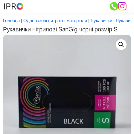
Перейти
до
вмісту
Головна
|
Одноразові витратні матеріали
|
Рукавички
|
Рукавичк
Рукавички нітрилові SanGig чорні розмір S