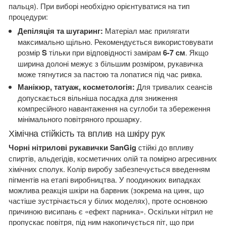
пальця). При виборі необхідно орієнтуватися на тип
процедури:
Депіляція та шугаринг:
Матеріал має прилягати
максимально щільно. Рекомендується використовувати
розмір
S
тільки при відповідності замірам
6-7 см
. Якщо
ширина долоні межує з більшим розміром, рукавичка
може тягнутися за пастою та лопатися під час ривка.
Манікюр, татуаж, косметологія:
Для тривалих сеансів
допускається вільніша посадка для зниження
компресійного навантаження на суглоби та збереження
мінімального повітряного прошарку.
Хімічна стійкість та вплив на шкіру рук
Чорні нітрилові рукавички SanGig
стійкі до впливу
спиртів, альдегідів, косметичних олій та помірно агресивних
хімічних сполук. Колір виробу забезпечується введенням
пігментів на етапі виробництва. У поодиноких випадках
можлива реакція шкіри на барвник (зокрема на цинк, що
частіше зустрічається у білих моделях), проте основною
причиною висипань є «ефект парника». Оскільки нітрил не
пропускає повітря, під ним накопичується піт, що при