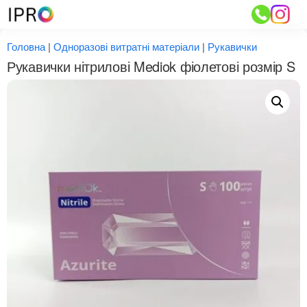
Перейти
до
вмісту
Головна
|
Одноразові витратні матеріали
|
Рукавички
Рукавички нітрилові Mediok фіолетові розмір S