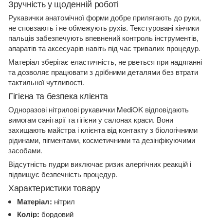
Зручність у щоденній роботі
Рукавички анатомічної форми добре прилягають до руки,
не сповзають і не обмежують рухів. Текстуровані кінчики
пальців забезпечують впевнений контроль інструментів,
апаратів та аксесуарів навіть під час тривалих процедур.
Матеріал зберігає еластичність, не рветься при надяганні
та дозволяє працювати з дрібними деталями без втрати
тактильної чутливості.
Гігієна та безпека клієнта
Одноразові нітрилові рукавички MediOK відповідають
вимогам санітарії та гігієни у салонах краси. Вони
захищають майстра і клієнта від контакту з біологічними
рідинами, пігментами, косметичними та дезінфікуючими
засобами.
Відсутність пудри виключає ризик алергічних реакцій і
підвищує безпечність процедур.
Характеристики товару
Матеріал:
нітрил
Колір:
бордовий