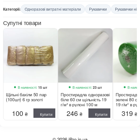
Категорії:
Одноразові витратні матеріали
Рукавички
Рукавички ніт
Супутні товари
В наявності:
В наявності:
В наявн
15 шт
23 шт
Щільні бахіли 50 пар
Простирадла одноразові
Простирадл
(100шт) 6 гр золоті
біле 60 см щільність 19
зелені 80 см
г/м² в рулоні 100 м
19 г/м² в ру
100
246
319
₴
₴
₴
Купити
Купити
© 2026 iPro.in.ua