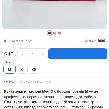
1004
В наявності
7 шт
артикул
245
−
+
КУПИТИ
₴
Рукавички
нітрилові
Розмір
MediOK
M
S
XS
бордові
розмір
M
ОПИС
ХАРАКТЕРИСТИКИ
щільність
Рукавички нітрилові MediOK бордові розмір M
— це
4
професійні одноразові рукавички, створені для майстрів
г
б’юті-індустрії, яким важливі надійний захист, комфорт та
кількість
естетичний вигляд робочого процесу. Оптимальний розмір