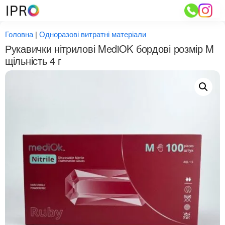
Перейти
до
вмісту
Головна
|
Одноразові витратні матеріали
Рукавички нітрилові MediOK бордові розмір M
щільність 4 г