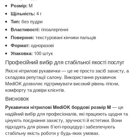
Розмір:
M
Щільність:
4 г
Тип:
без пудри
Властивості:
гіпоалергенні
Поверхня:
текстуровані кінчики пальців
Формат:
одноразові
Упаковка:
100 штук
Професійний вибір для стабільної якості послуг
Якісні нітрилові рукавички — це не просто засіб захисту, а
складова репутації салону. Використання рукавичок
MediOK дозволяє підтримувати високий рівень гігієни,
комфорту та довіри клієнтів.
Висновок
Рукавички нітрилові MediOK бордові розмір M
— це
надійний вибір для професіоналів, які працюють щодня та
цінують поєднання захисту, зручності й естетики. Вони
підходять для різних б’юті-процедур і забезпечують
стабільну якість роботи у будь-яких умовах.