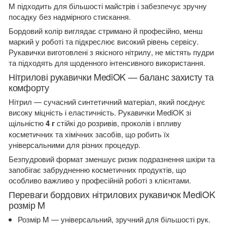
M підходить для більшості майстрів і забезпечує зручну
посадку без надмірного стискання.
Бордовий колір виглядає стримано й професійно, менш
маркий у роботі та підкреслює високий рівень сервісу.
Рукавички виготовлені з якісного нітрилу, не містять пудри
та підходять для щоденного інтенсивного використання.
Нітрилові рукавички MediOK — баланс захисту та
комфорту
Нітрил — сучасний синтетичний матеріал, який поєднує
високу міцність і еластичність. Рукавички MediOK зі
щільністю
4 г
стійкі до розривів, проколів і впливу
косметичних та хімічних засобів, що робить їх
універсальними для різних процедур.
Безпудровий формат зменшує ризик подразнення шкіри та
запобігає забрудненню косметичних продуктів, що
особливо важливо у професійній роботі з клієнтами.
Переваги бордових нітрилових рукавичок MediOK
розмір M
Розмір M — універсальний, зручний для більшості рук.