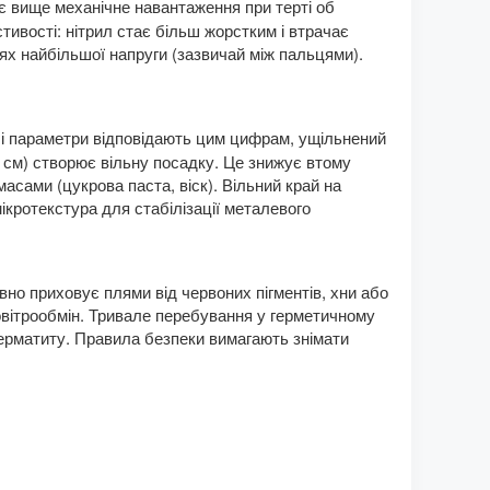
ує вище механічне навантаження при терті об
тивості: нітрил стає більш жорстким і втрачає
цях найбільшої напруги (зазвичай між пальцями).
ші параметри відповідають цим цифрам, ущільнений
 см) створює вільну посадку. Це знижує втому
масами (цукрова паста, віск). Вільний край на
ікротекстура для стабілізації металевого
вно приховує плями від червоних пігментів, хни або
повітрообмін. Тривале перебування у герметичному
дерматиту. Правила безпеки вимагають знімати