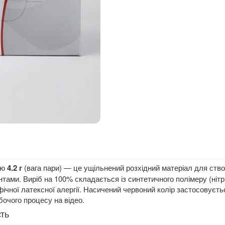
тю
4.2 г
(вага пари) — це ущільнений розхідний матеріал для ство
тами. Виріб на 100% складається із синтетичного полімеру (нітр
фічної латексної алергії. Насичений червоний колір застосовуєт
бочого процесу на відео.
сть