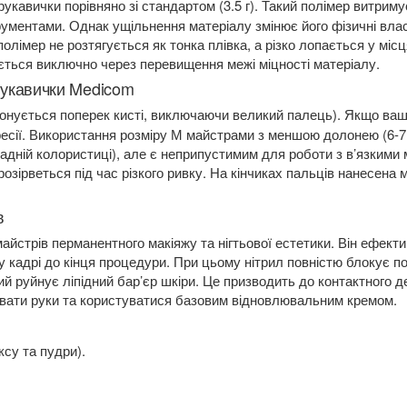
укавички порівняно зі стандартом (3.5 г). Такий полімер витрим
рументами. Однак ущільнення матеріалу змінює його фізичні влас
олімер не розтягується як тонка плівка, а різко лопається у міс
ться виключно через перевищення межі міцності матеріалу.
 рукавички Medicom
конується поперек кисті, виключаючи великий палець). Якщо ва
ресії. Використання розміру М майстрами з меншою долонею (6-7
ладній колористиці), але є неприпустимим для роботи з в’язкими 
зірветься під час різкого ривку. На кінчиках пальців нанесена м
в
йстрів перманентного макіяжу та нігтьової естетики. Він ефекти
 у кадрі до кінця процедури. При цьому нітрил повністю блокує 
ий руйнує ліпідний бар’єр шкіри. Це призводить до контактного 
увати руки та користуватися базовим відновлювальним кремом.
ксу та пудри).