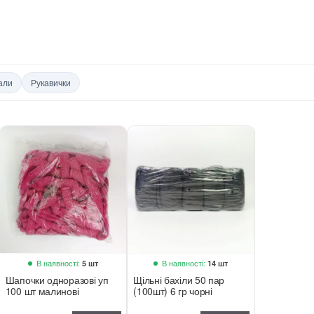
али
Рукавички
В наявності:
В наявності:
5 шт
14 шт
Шапочки одноразові уп
Щільні бахіли 50 пар
100 шт малинові
(100шт) 6 гр чорні