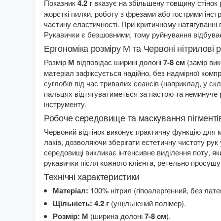
Показник
4.2 г
вказує на збільшену товщину стінок р
жорсткі пилки, роботу з фрезами або гострими інст
частину еластичності. При критичному натягуванні п
Рукавички є безшовними, тому руйнування відбуває
Ергономіка розміру М та Червоні нітрилові
Розмір
М
відповідає ширині долоні
7-8 см
(замір ви
матеріал зафіксується надійно, без надмірної комп
суглобів під час тривалих сеансів (наприклад, у ск
пальцях відтягуватиметься за пастою та неминуче ро
інструменту.
Робоче середовище та маскування пігменті
Червоний відтінок виконує практичну функцію для ма
лаків, дозволяючи зберігати естетичну чистоту рук
середовищі викликає інтенсивне виділення поту, як
рукавички після кожного клієнта, ретельно просуш
Технічні характеристики
Матеріал:
100% нітрил (гіпоалергенний, без лате
Щільність:
4.2 г
(ущільнений полімер).
Розмір:
М
(ширина долоні
7-8 см
).