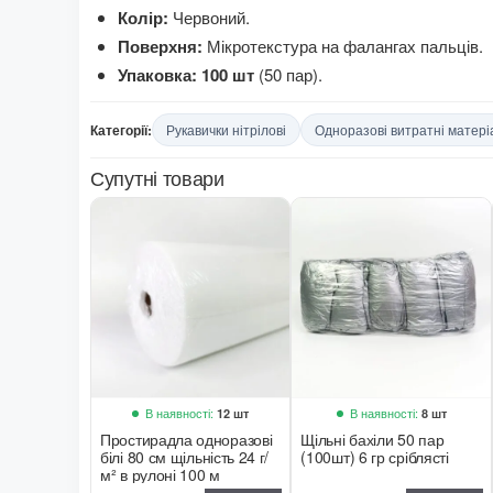
Колір:
Червоний.
Поверхня:
Мікротекстура на фалангах пальців.
Упаковка:
100 шт
(50 пар).
Категорії:
Рукавички нітрілові
Одноразові витратні матері
Супутні товари
В наявності:
В наявності:
12 шт
8 шт
Простирадла одноразові
Щільні бахіли 50 пар
білі 80 см щільність 24 г/
(100шт) 6 гр сріблясті
м² в рулоні 100 м