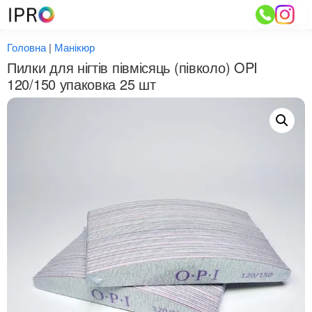
Перейти
до
вмісту
Головна
|
Манікюр
Пилки для нігтів півмісяць (півколо) OPI
120/150 упаковка 25 шт