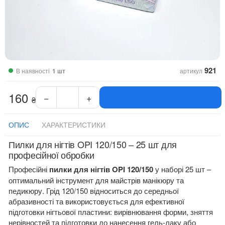
921
В наявності
1 шт
артикул
160
−
+
КУПИТИ
₴
Пилки
для
нігтів
ОПИС
ХАРАКТЕРИСТИКИ
півмісяць
Пилки для нігтів OPI 120/150 – 25 шт для
(півколо)
професійної обробки
OPI
120/150
Професійні
пилки для нігтів OPI 120/150
у наборі 25 шт –
упаковка
оптимальний інструмент для майстрів манікюру та
25
педикюру. Грід 120/150 відноситься до середньої
шт
абразивності та використовується для ефективної
кількість
підготовки нігтьової пластини: вирівнювання форми, зняття
нерівностей та підготовки до нанесення гель-лаку або