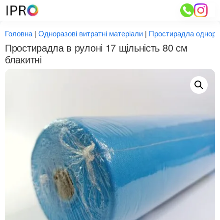
Перейти
до
вмісту
Головна
|
Одноразові витратні матеріали
|
Простирадла однора
Простирадла в рулоні 17 щільність 80 см
блакитні