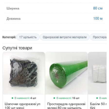
80 см
Ширина
100 м
Довжина
Категорії:
17 щільність
Одноразові витратні матеріали
Простирадл
Супутні товари
В наявності:
В наявності:
В наявн
4 шт
15 шт
Шапочки одноразові уп
Простирадла одноразові
Бахіли 50 п
100 шт чорні
зелені 80 см щільність
білі