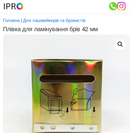
Перейти
до
вмісту
Головна
|
Для лашмейкерів та бровистів
Плівка для ламінування брів 42 мм