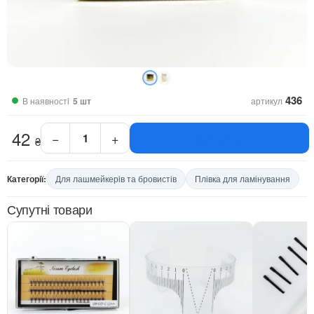
436
В наявності
5 шт
артикул
42
−
+
КУПИТИ
₴
Плівка
для
ламінування
Категорії:
Для лашмейкерів та бровистів
Плівка для ламінування
брів
42
Супутні товари
мм
кількість