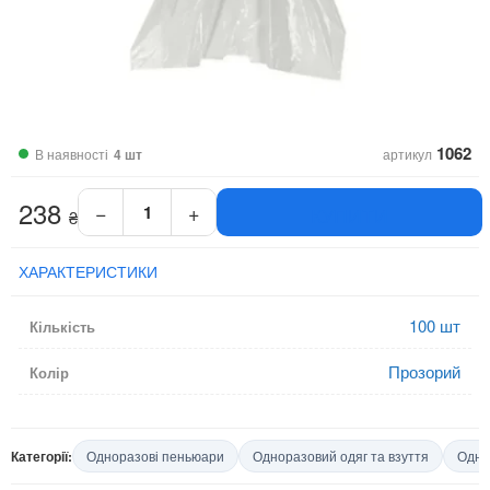
1062
В наявності
4 шт
артикул
238
−
+
КУПИТИ
₴
Пеньюар
прозорий
для
ХАРАКТЕРИСТИКИ
фарбування
волосся
100 шт
Кількість
100х135
см
Прозорий
Колір
100
шт
кількість
Категорії:
Одноразові пеньюари
Одноразовий одяг та взуття
Одно