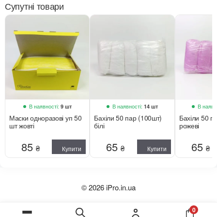
Супутні товари
В наявності:
В наявності:
В наявн
9 шт
14 шт
Маски одноразові уп 50
Бахіли 50 пар (100шт)
Бахіли 50 п
шт жовті
білі
рожеві
85
65
65
₴
₴
₴
Купити
Купити
© 2026 iPro.in.ua
0