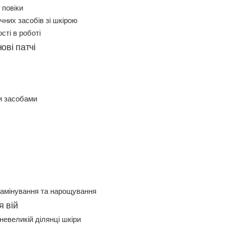
 повіки
них засобів зі шкірою
сті в роботі
ові патчі
ми засобами
ламінування та нарощування
я вій
евеликій ділянці шкіри