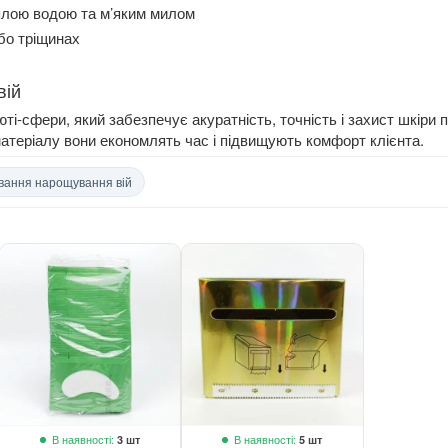
плою водою та м’яким милом
бо тріщинах
вій
юті-сфери, який забезпечує акуратність, точність і захист шкіри 
атеріалу вони економлять час і підвищують комфорт клієнта.
ування нарощування вій
В наявності:
В наявності:
3 шт
5 шт