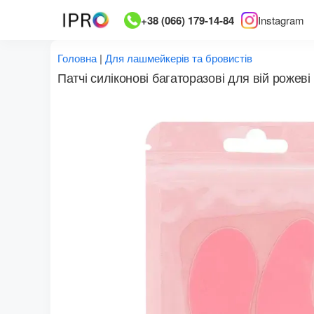
Перейти
+38 (066) 179-14-84
Instagram
до
вмісту
Головна
|
Для лашмейкерів та бровистів
Патчі силіконові багаторазові для вій рожеві