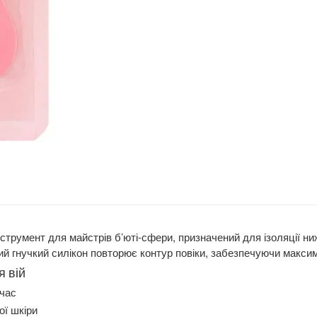
і
трумент для майстрів б’юті-сфери, призначений для ізоляції ниж
ий гнучкий силікон повторює контур повіки, забезпечуючи макси
я вій
 час
ої шкіри