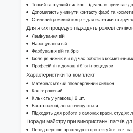
Тонкий та гнучкий силікон – ідеально прилягає до
Допомагають уникнути контакту фарб та косметич
Стильний рожевий колір – для естетики та зручно
Для яких процедур підходять рожеві силікон
Ламінування вій
Нарощування вій
Фарбування вій та брів
Ізоляція нижніх вій під час роботи з косметични
Професійні та домашні б’юті-процедури
Характеристики та комплект
Матеріал: м’який гіпоалергенний силікон
Колір: рожевий
Кількість у упаковці: 2 шт.
Багаторазові, легко очищуються
Підходять для роботи в салонах краси, студіях 
Поради майстру при використанні патчів дл
Перед першою процедурою протестуйте патч на н