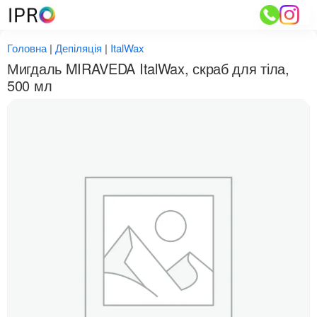
Перейти
до
вмісту
Головна
|
Депіляція
|
ItalWax
Мигдаль MIRAVEDA ItalWax, скраб для тіла,
500 мл