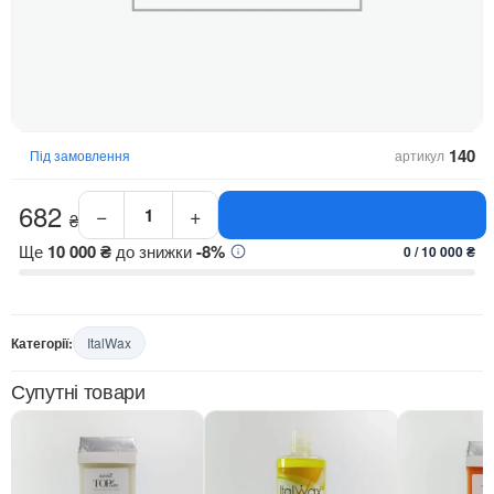
140
Під замовлення
артикул
682
−
+
КУПИТИ
₴
Мигдаль
MIRAVEDA
Ще
10 000 ₴
до знижки
-8%
0 / 10 000 ₴
ItalWax,
скраб
для
тіла,
Категорії:
ItalWax
500
мл
Супутні товари
кількість