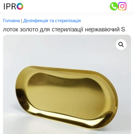
Перейти
до
вмісту
Головна
|
Дезінфекція та стерилізація
лоток золото для стерилізації нержавіючий S