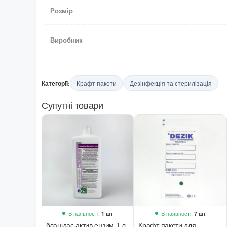
Розмір
Виробник
Категорії:
Крафт пакети
Дезінфекція та стерилізація
Супутні товари
В наявності:
В наявності:
1 шт
7 шт
бланідас актив ензим 1 л
Крафт пакети для