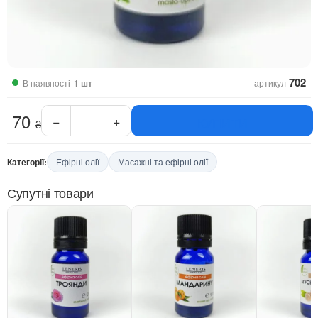
702
В наявності
1 шт
артикул
70
−
+
КУПИТИ
₴
Ефірна
олія
Пачулі
Категорії:
Ефірні олії
Масажні та ефірні олії
10
мл
Супутні товари
кількість