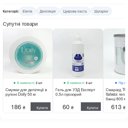
Категорії:
Elenis
Депіляція
Цукрова паста
Шугарінг
Супутні товари
В наявності:
В наявності:
Під з
2 шт
4 шт
Смужки для депіляції в
Гель для УЗД Експерт
Смарагд TO
рулоні Doily 50 м
0,5л прозорий
Italwax тепли
банці 800 м
186
60
613
₴
₴
₴
Купити
Купити