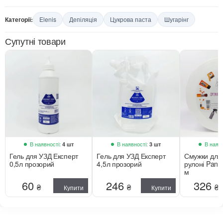
Категорії:
Elenis
Депіляція
Цукрова паста
Шугарінг
Супутні товари
В наявності:
В наявності:
В наявн
4 шт
3 шт
Гель для УЗД Експерт
Гель для УЗД Експерт
Смужки для 
0,5л прозорий
4,5л прозорий
рулоні Pann
м
60
246
326
₴
₴
₴
Купити
Купити