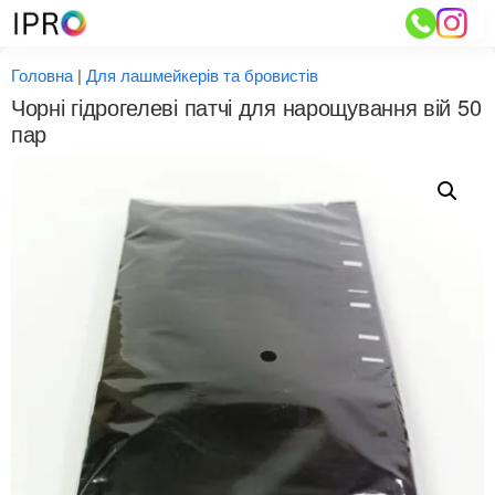
Перейти
до
вмісту
Головна
|
Для лашмейкерів та бровистів
Чорні гідрогелеві патчі для нарощування вій 50
пар