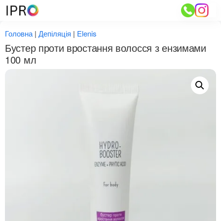
Перейти
до
вмісту
Головна
|
Депіляція
|
Elenis
Бустер проти вростання волосся з ензимами
100 мл