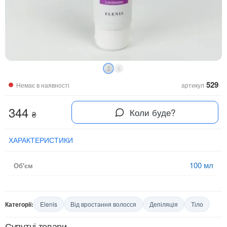
529
Немає в наявності
артикул
344
Коли буде?
₴
ХАРАКТЕРИСТИКИ
100 мл
Об'єм
Категорії:
Elenis
Від вростання волосся
Депіляція
Тіло
Супутні товари