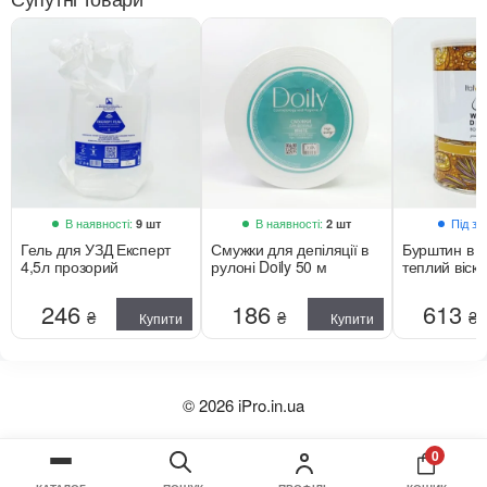
В наявності:
В наявності:
Під з
9 шт
2 шт
Гель для УЗД Експерт
Смужки для депіляції в
Бурштин в б
4,5л прозорий
рулоні Doily 50 м
теплий віск 
246
186
613
₴
₴
₴
Купити
Купити
© 2026 iPro.in.ua
0