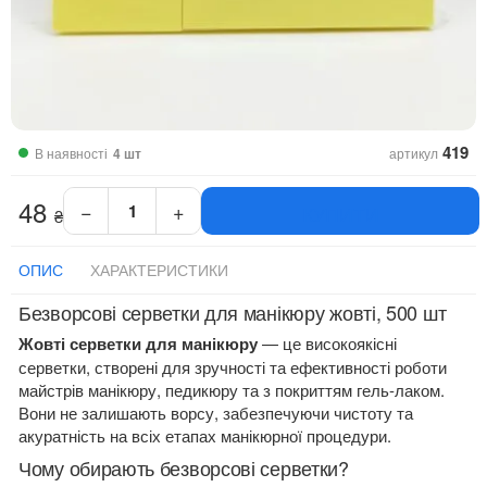
419
В наявності
4 шт
артикул
48
−
+
КУПИТИ
₴
Безворсові
серветки
для
ОПИС
ХАРАКТЕРИСТИКИ
манікюру
Безворсові серветки для манікюру жовті, 500 шт
500
шт
Жовті серветки для манікюру
— це високоякісні
жовті
серветки, створені для зручності та ефективності роботи
кількість
майстрів манікюру, педикюру та з покриттям гель-лаком.
Вони не залишають ворсу, забезпечуючи чистоту та
акуратність на всіх етапах манікюрної процедури.
Чому обирають безворсові серветки?