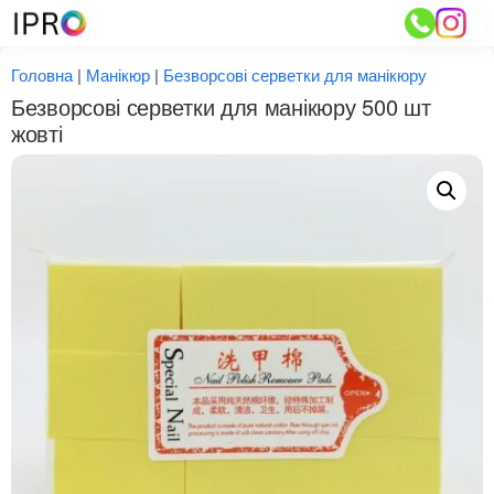
Перейти
до
вмісту
Головна
|
Манікюр
|
Безворсові серветки для манікюру
Безворсові серветки для манікюру 500 шт
жовті