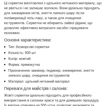
Ці серветки виготовлені з щільного нетканого матеріалу, що
не рветься і не залишає волокон. Вони ідеально підходять
для знежирення нігтів, зняття липкого шару після
полімеризації гель-лаку, а також для очищення
інструментів. Серветки не вбирають зайвої рідини, що
дозволяє ефективно витрачати засоби і працювати
економно.
Основні характеристики:
Тип: безворсові серветки
Кількість: 500 шт
Колір: жовтий
Форма: прямокутна
Призначення: манікюр, педикюр, знежирення, зняття
липкого шару, очищення інструментів
Матеріал: щільний нетканий матеріал
Переваги для майстрів і салонів:
Жовті серветки ідеально підходять для професійного
використання в салонах краси та для домашніх процедур.
Їх вигідна упаковка на 500 штук дозволяє економити та