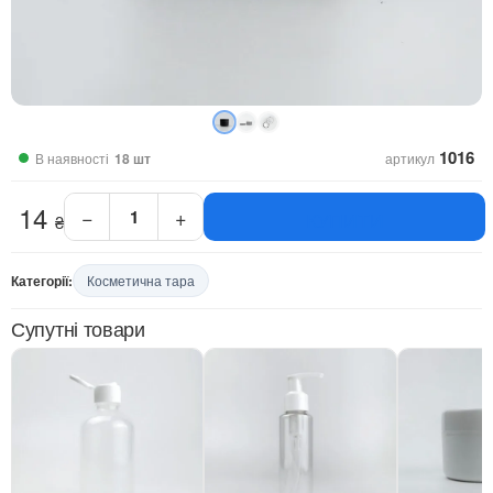
1016
В наявності
18 шт
артикул
14
−
+
КУПИТИ
₴
банка
для
гелю
Категорії:
Косметична тара
чорна
15
Супутні товари
мл
кількість