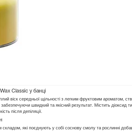
Wax Classic у банці
плий віск середньої щільності з легким фруктовим ароматом, ство
забезпечуючи швидкий та якісний результат. Містить діоксид тита
сть після депіляції.
н
ним складом, які поєднують у собі соснову смолу та рослинні доб