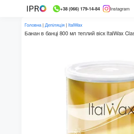
Перейти
+38 (066) 179-14-84
Instagram
до
вмісту
Головна
|
Депіляція
|
ItalWax
Банан в банці 800 мл теплий віск ItalWax Cla