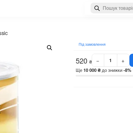
Пошук
товарів
ssic
Під замовлення
520
−
+
₴
Банан
в
Ще
10 000 ₴
до знижки
-8%
банці
800
мл
теплий
віск
ItalWax
Classic
кількість