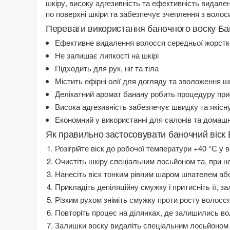
шкіру, високу адгезивність та ефективність видал
по поверхні шкіри та забезпечує зчеплення з волос
Переваги використання баночного воску Бан
Ефективне видалення волосся середньої жорстко
Не залишає липкості на шкірі
Підходить для рук, ніг та тіла
Містить ефірні олії для догляду та зволоження ш
Делікатний аромат банану робить процедуру пр
Висока адгезивність забезпечує швидку та якісн
Економний у використанні для салонів та домаш
Як правильно застосовувати баночний віск
Розігрійте віск до робочої температури +40 °С у в
Очистіть шкіру спеціальним лосьйоном та, при н
Нанесіть віск тонким рівним шаром шпателем аб
Прикладіть депіляційну смужку і притисніть її, 
Різким рухом зніміть смужку проти росту волосся
Повторіть процес на ділянках, де залишились вол
Залишки воску видаліть спеціальним лосьйоном а