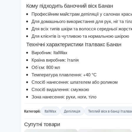
Кому підходить баночний віск Банан
Професійним майстрам депіляції у салонах крас
Для домашнього використання для рук, ніг та тіл
Для всіх типів шкіри та волосся середньої жорстк
Для клієнтів із чутливою та нормальною шкірою
Технічні характеристики Італвакс Банан
Виробник: ItalWax
Країна виробник: Італія
Об’єм: 800 мл
Температура плавлення: +40 °С
Спосіб нанесення: шпателем або роликом
Спосіб видалення: смужкою
Зона нанесення: руки, ноги, тіло
Категорії:
ItalWax
Депіляція
Теплий віск в банці Італва
Супутні товари