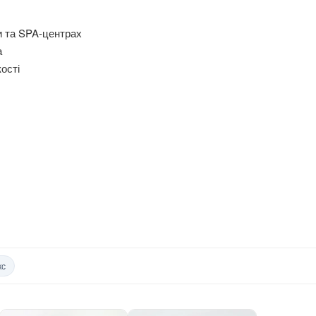
и та SPA-центрах
а
ості
кс