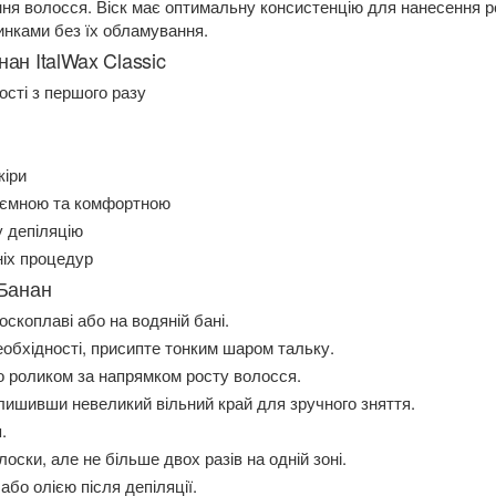
ення волосся. Віск має оптимальну консистенцію для нанесення 
инками без їх обламування.
ан ItalWax Classic
сті з першого разу
кіри
иємною та комфортною
у депіляцію
ніх процедур
 Банан
оскоплаві або на водяній бані.
еобхідності, присипте тонким шаром тальку.
о роликом за напрямком росту волосся.
залишивши невеликий вільний край для зручного зняття.
.
оски, але не більше двох разів на одній зоні.
бо олією після депіляції.