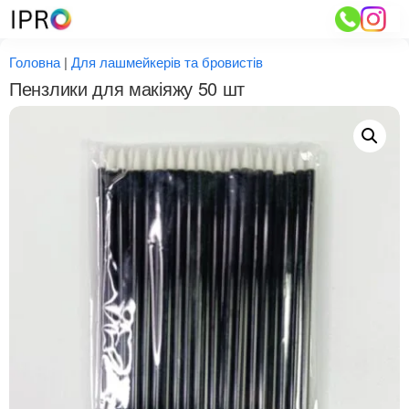
Перейти
до
вмісту
Головна
|
Для лашмейкерів та бровистів
Пензлики для макіяжу 50 шт